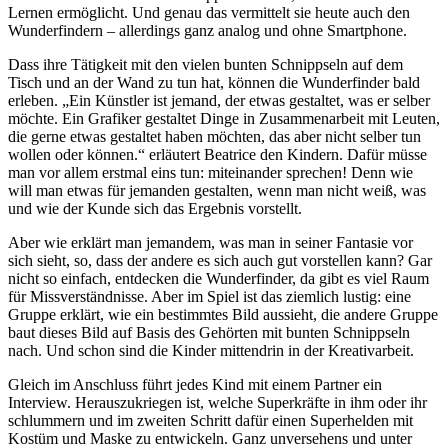
Lernen ermöglicht. Und genau das vermittelt sie heute auch den
Wunderfindern – allerdings ganz analog und ohne Smartphone.
Dass ihre Tätigkeit mit den vielen bunten Schnippseln auf dem
Tisch und an der Wand zu tun hat, können die Wunderfinder bald
erleben. „Ein Künstler ist jemand, der etwas gestaltet, was er selber
möchte. Ein Grafiker gestaltet Dinge in Zusammenarbeit mit Leuten,
die gerne etwas gestaltet haben möchten, das aber nicht selber tun
wollen oder können.“ erläutert Beatrice den Kindern. Dafür müsse
man vor allem erstmal eins tun: miteinander sprechen! Denn wie
will man etwas für jemanden gestalten, wenn man nicht weiß, was
und wie der Kunde sich das Ergebnis vorstellt.
Aber wie erklärt man jemandem, was man in seiner Fantasie vor
sich sieht, so, dass der andere es sich auch gut vorstellen kann? Gar
nicht so einfach, entdecken die Wunderfinder, da gibt es viel Raum
für Missverständnisse. Aber im Spiel ist das ziemlich lustig: eine
Gruppe erklärt, wie ein bestimmtes Bild aussieht, die andere Gruppe
baut dieses Bild auf Basis des Gehörten mit bunten Schnippseln
nach. Und schon sind die Kinder mittendrin in der Kreativarbeit.
Gleich im Anschluss führt jedes Kind mit einem Partner ein
Interview. Herauszukriegen ist, welche Superkräfte in ihm oder ihr
schlummern und im zweiten Schritt dafür einen Superhelden mit
Kostüm und Maske zu entwickeln. Ganz unversehens und unter