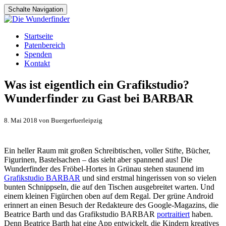
Schalte Navigation
Zum
Startseite
Inhalt
Patenbereich
springen
Spenden
Kontakt
Was ist eigentlich ein Grafikstudio?
Wunderfinder zu Gast bei BARBAR
8. Mai 2018 von Buergerfuerleipzig
Ein heller Raum mit großen Schreibtischen, voller Stifte, Bücher,
Figurinen, Bastelsachen – das sieht aber spannend aus! Die
Wunderfinder des Fröbel-Hortes in Grünau stehen staunend im
Grafikstudio BARBAR
und sind erstmal hingerissen von so vielen
bunten Schnippseln, die auf den Tischen ausgebreitet warten. Und
einem kleinen Figürchen oben auf dem Regal. Der grüne Android
erinnert an einen Besuch der Redakteure des Google-Magazins, die
Beatrice Barth und das Grafikstudio BARBAR
portraitiert
haben.
Denn Beatrice Barth hat eine App entwickelt, die Kindern kreatives