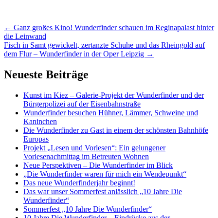
Artikel-
←
Ganz großes Kino! Wunderfinder schauen im Reginapalast hinter
die Leinwand
Navigation
Fisch in Samt gewickelt, zertanzte Schuhe und das Rheingold auf
dem Flur – Wunderfinder in der Oper Leipzig
→
Neueste Beiträge
Kunst im Kiez – Galerie-Projekt der Wunderfinder und der
Bürgerpolizei auf der Eisenbahnstraße
Wunderfinder besuchen Hühner, Lämmer, Schweine und
Kaninchen
Die Wunderfinder zu Gast in einem der schönsten Bahnhöfe
Europas
Projekt „Lesen und Vorlesen“: Ein gelungener
Vorlesenachmittag im Betreuten Wohnen
Neue Perspektiven – Die Wunderfinder im Blick
„Die Wunderfinder waren für mich ein Wendepunkt“
Das neue Wunderfinderjahr beginnt!
Das war unser Sommerfest anlässlich „10 Jahre Die
Wunderfinder“
Sommerfest „10 Jahre Die Wunderfinder“
10 Jahre Die Wunderfinder – Eindrücke aus der