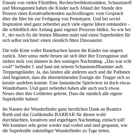
Einsatz von vielen Filzstiften, Rechtschreibkuriositäten, Schaumstoff
und Moosgummi haben die Kinder nach Ablauf der Stunde den
Prozess eines Kreativarbeitenden nachvollzogen: vom Gespräch
über die Idee bis zur Fertigung von Prototypen. Und bei soviel
Inspiration sind ganz nebenbei auch viele eigene Ideen entstanden –
die schließlich den Anfang ganz eigener Prozesse bilden. So wie bei
F., der noch fix die letzten Minuten nutzt und einen Superhelden für
sich selbst zeichnet: einen ziemlich fitten Dinosaurier.
Die tolle Kiste voller Bastelsachen lassen die Kinder nur ungern
zurück. Aber umso mehr freuen sie sich über ihre Erzeugnisse und
ziehen stolz von dannen in den sonnigen Nachmittag. „Das war echt
cool!“ befindet J. und haut mit seinem Schaumstoffhammer aufs
Treppengeländer. Ja, das fanden alle anderen auch und die PatInnen
sind begeistert, dass die überströmenden Energie der Truppe sich so
kreativ ausleben konnte. Eine fantastische Spielwiese ist doch etwas
Wunderbares. Und ganz nebenbei haben alle auch noch etwas
Neues über ihre Gefährten gelernt. Dass die nämlich alle eigene
Superkräfte haben!
Im Namen der Wunderfinder ganz herzlichen Dank an Beatrice
Barth und das Grafikstudio BARBAR für diesen wohl
durchdachten, kreativen und ergiebigen Nachmittag, einfach toll!
Wir kommen sehr gerne wieder mal vorbei und sind gespannt, wie
die Superkräfte zukünftiger Wunderfinder zu Tage treten.