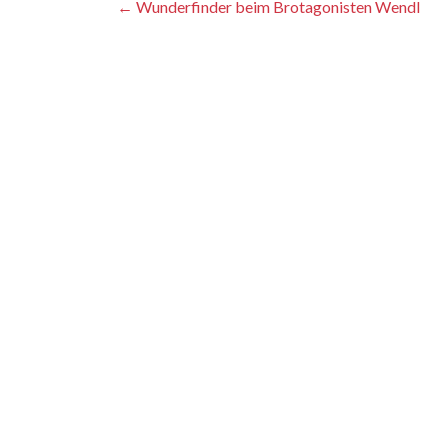
Artikel-
←
Wunderfinder beim Brotagonisten Wendl
Navigation