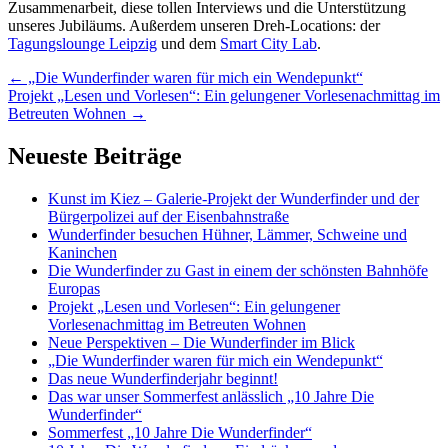
Zusammenarbeit, diese tollen Interviews und die Unterstützung
unseres Jubiläums. Außerdem unseren Dreh-Locations: der
Tagungslounge Leipzig
und dem
Smart City Lab
.
Artikel-
←
„Die Wunderfinder waren für mich ein Wendepunkt“
Projekt „Lesen und Vorlesen“: Ein gelungener Vorlesenachmittag im
Navigation
Betreuten Wohnen
→
Neueste Beiträge
Kunst im Kiez – Galerie-Projekt der Wunderfinder und der
Bürgerpolizei auf der Eisenbahnstraße
Wunderfinder besuchen Hühner, Lämmer, Schweine und
Kaninchen
Die Wunderfinder zu Gast in einem der schönsten Bahnhöfe
Europas
Projekt „Lesen und Vorlesen“: Ein gelungener
Vorlesenachmittag im Betreuten Wohnen
Neue Perspektiven – Die Wunderfinder im Blick
„Die Wunderfinder waren für mich ein Wendepunkt“
Das neue Wunderfinderjahr beginnt!
Das war unser Sommerfest anlässlich „10 Jahre Die
Wunderfinder“
Sommerfest „10 Jahre Die Wunderfinder“