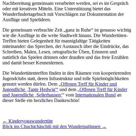
Nachbereitung gemeinsam verarbeitet werden, sei es im Gespräch
oder mit kreativen Mitteln. Eine Unterstützung bietet das
Wunderfindertagebuch mit Vorschlägen zur Dokumentation der
Ausflüge und Spielideen.
Die gemeinsam verbrachte Zeit „ganz in Ruhe“ ist genauso wichtig
wie die Ausflüge in die weite Stadtwelt hinaus. Die Wundertüten-
Treffen bieten Gelegenheit für mannigfaltige Tätigkeiten
miteinander: das Sprechen, der Austausch über die Eindrücke, das
Schreiben, Malen, Lesen, ortografische Üben, Erinnern und
natürlich das Spielen drinnen oder draußen und das freie Erzählen
und damit besser Kennenlernen.
Die Wundertütentreffen finden in den Räumen von kooperierenden
Jugendclubs statt, deren Infrastruktur und tolle Spielmöglichkeiten
genutzt werden dürfen. Dem „
Offenen Treff für Kinder und
Jugendliche ‚Tante Hedwig'“
und dem „
Offenen Treff für Kinder
und Jugendliche ‚Sellerhausen‘
“ vom
Internationalen Bund
an
dieser Stelle ein herzliches Dankeschön!
Artikel-
←
Kinderyogawundertüte
Blick ins Chuchichäschtli mit den Wunderpat|innen
→
Navigation