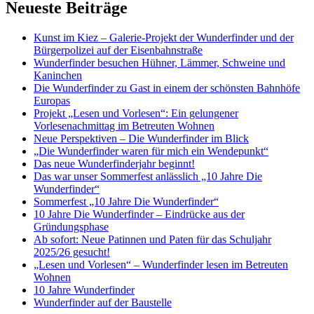
Neueste Beiträge
Kunst im Kiez – Galerie-Projekt der Wunderfinder und der
Bürgerpolizei auf der Eisenbahnstraße
Wunderfinder besuchen Hühner, Lämmer, Schweine und
Kaninchen
Die Wunderfinder zu Gast in einem der schönsten Bahnhöfe
Europas
Projekt „Lesen und Vorlesen“: Ein gelungener
Vorlesenachmittag im Betreuten Wohnen
Neue Perspektiven – Die Wunderfinder im Blick
„Die Wunderfinder waren für mich ein Wendepunkt“
Das neue Wunderfinderjahr beginnt!
Das war unser Sommerfest anlässlich „10 Jahre Die
Wunderfinder“
Sommerfest „10 Jahre Die Wunderfinder“
10 Jahre Die Wunderfinder – Eindrücke aus der
Gründungsphase
Ab sofort: Neue Patinnen und Paten für das Schuljahr
2025/26 gesucht!
„Lesen und Vorlesen“ – Wunderfinder lesen im Betreuten
Wohnen
10 Jahre Wunderfinder
Wunderfinder auf der Baustelle