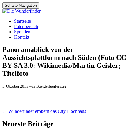
Schalte Navigation
Zum
Startseite
Inhalt
Patenbereich
springen
Spenden
Kontakt
Panoramablick von der
Aussichtsplattform nach Süden (Foto CC
BY-SA 3.0: Wikimedia/Martin Geisler;
Titelfoto
5. Oktober 2015 von Buergerfuerleipzig
Artikel-
←
Wunderfinder erobern das City-Hochhaus
Navigation
Neueste Beiträge