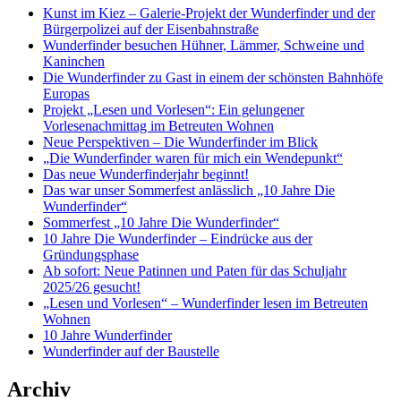
Kunst im Kiez – Galerie-Projekt der Wunderfinder und der
Bürgerpolizei auf der Eisenbahnstraße
Wunderfinder besuchen Hühner, Lämmer, Schweine und
Kaninchen
Die Wunderfinder zu Gast in einem der schönsten Bahnhöfe
Europas
Projekt „Lesen und Vorlesen“: Ein gelungener
Vorlesenachmittag im Betreuten Wohnen
Neue Perspektiven – Die Wunderfinder im Blick
„Die Wunderfinder waren für mich ein Wendepunkt“
Das neue Wunderfinderjahr beginnt!
Das war unser Sommerfest anlässlich „10 Jahre Die
Wunderfinder“
Sommerfest „10 Jahre Die Wunderfinder“
10 Jahre Die Wunderfinder – Eindrücke aus der
Gründungsphase
Ab sofort: Neue Patinnen und Paten für das Schuljahr
2025/26 gesucht!
„Lesen und Vorlesen“ – Wunderfinder lesen im Betreuten
Wohnen
10 Jahre Wunderfinder
Wunderfinder auf der Baustelle
Archiv