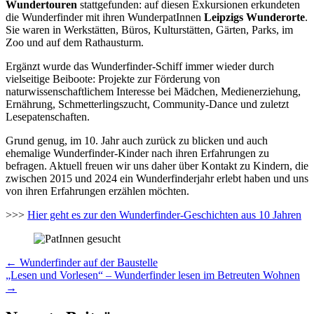
Wundertouren
stattgefunden: auf diesen Exkursionen erkundeten
die Wunderfinder mit ihren WunderpatInnen
Leipzigs Wunderorte
.
Sie waren in Werkstätten, Büros, Kulturstätten, Gärten, Parks, im
Zoo und auf dem Rathausturm.
Ergänzt wurde das Wunderfinder-Schiff immer wieder durch
vielseitige Beiboote: Projekte zur Förderung von
naturwissenschaftlichem Interesse bei Mädchen, Medienerziehung,
Ernährung, Schmetterlingszucht, Community-Dance und zuletzt
Lesepatenschaften.
Grund genug, im 10. Jahr auch zurück zu blicken und auch
ehemalige Wunderfinder-Kinder nach ihren Erfahrungen zu
befragen. Aktuell freuen wir uns daher über Kontakt zu Kindern, die
zwischen 2015 und 2024 ein Wunderfinderjahr erlebt haben und uns
von ihren Erfahrungen erzählen möchten.
>>>
Hier geht es zur den Wunderfinder-Geschichten aus 10 Jahren
Artikel-
←
Wunderfinder auf der Baustelle
„Lesen und Vorlesen“ – Wunderfinder lesen im Betreuten Wohnen
Navigation
→