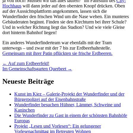
ja voll hoch! Müssen wir das alles laufen?“ Im Fahrstuhl des
City-
Hochhaus
will dann jeder auf den obersten Knopf drücken. Oben
auf der Aussichtsplattform angekommen, lassen sich die
Wunderfinder den frischen Wind um die Nase wehen. Ein munteres
Gebäuderaten beginnt. Finden sie den Kirchturm bei ihrer Schule?
Und in welcher Richtung liegt das Stadion? Und wie viele Gleise
dort hinterm Bahnhof liegen!
Ein anderes Wunderfinderteam war ebenfalls mit der Tram
unterwegs – und zwar mit der 7 bis zur Erdbeerhaltestelle.
Gemeinsam mit ihrer Patin pflückten sie frische Erdbeeren.
Artikel-
←
Auf zum Erdbeerfeld!
Im Gemeinschaftsgarten Querbeet
→
Navigation
Neueste Beiträge
Kunst im Kiez – Galerie-Projekt der Wunderfinder und der
Bürgerpolizei auf der Eisenbahnstraße
Wunderfinder besuchen Hühner, Lämmer, Schweine und
Kaninchen
Die Wunderfinder zu Gast in einem der schönsten Bahnhöfe
Europas
Projekt „Lesen und Vorlesen“: Ein gelungener
Vorlesenachmittag im Betreuten Wohnen