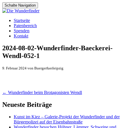
Schalte Navigation
Zum
Startseite
Inhalt
Patenbereich
springen
Spenden
Kontakt
2024-08-02-Wunderfinder-Baeckerei-
Wendl-052-1
9. Februar 2024 von Buergerfuerleipzig
Artikel-
←
Wunderfinder beim Brotagonisten Wendl
Navigation
Neueste Beiträge
Kunst im Kiez – Galerie-Projekt der Wunderfinder und der
Bürgerpolizei auf der Eisenbahnstraße
Wunderfinder besuchen Hühner, Lämmer, Schweine und