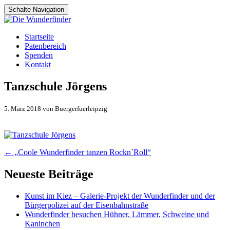
Schalte Navigation
Zum
Startseite
Inhalt
Patenbereich
springen
Spenden
Kontakt
Tanzschule Jörgens
5. März 2018 von Buergerfuerleipzig
Artikel-
←
„Coole Wunderfinder tanzen Rockn´Roll“
Navigation
Neueste Beiträge
Kunst im Kiez – Galerie-Projekt der Wunderfinder und der
Bürgerpolizei auf der Eisenbahnstraße
Wunderfinder besuchen Hühner, Lämmer, Schweine und
Kaninchen