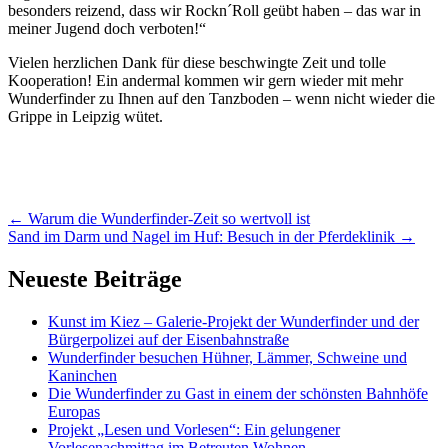
besonders reizend, dass wir Rockn´Roll geübt haben – das war in
meiner Jugend doch verboten!“
Vielen herzlichen Dank für diese beschwingte Zeit und tolle
Kooperation! Ein andermal kommen wir gern wieder mit mehr
Wunderfinder zu Ihnen auf den Tanzboden – wenn nicht wieder die
Grippe in Leipzig wütet.
Artikel-
←
Warum die Wunderfinder-Zeit so wertvoll ist
Sand im Darm und Nagel im Huf: Besuch in der Pferdeklinik
→
Navigation
Neueste Beiträge
Kunst im Kiez – Galerie-Projekt der Wunderfinder und der
Bürgerpolizei auf der Eisenbahnstraße
Wunderfinder besuchen Hühner, Lämmer, Schweine und
Kaninchen
Die Wunderfinder zu Gast in einem der schönsten Bahnhöfe
Europas
Projekt „Lesen und Vorlesen“: Ein gelungener
Vorlesenachmittag im Betreuten Wohnen