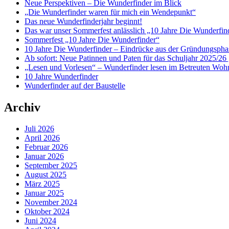
Neue Perspektiven – Die Wunderfinder im Blick
„Die Wunderfinder waren für mich ein Wendepunkt“
Das neue Wunderfinderjahr beginnt!
Das war unser Sommerfest anlässlich „10 Jahre Die Wunderfin
Sommerfest „10 Jahre Die Wunderfinder“
10 Jahre Die Wunderfinder – Eindrücke aus der Gründungspha
Ab sofort: Neue Patinnen und Paten für das Schuljahr 2025/26 
„Lesen und Vorlesen“ – Wunderfinder lesen im Betreuten Woh
10 Jahre Wunderfinder
Wunderfinder auf der Baustelle
Archiv
Juli 2026
April 2026
Februar 2026
Januar 2026
September 2025
August 2025
März 2025
Januar 2025
November 2024
Oktober 2024
Juni 2024