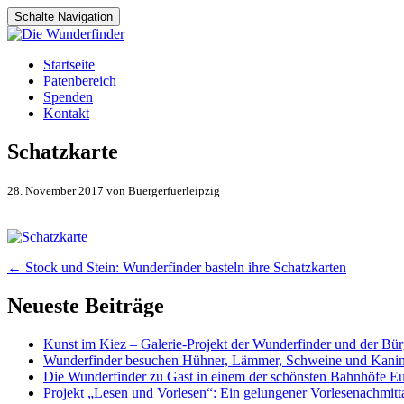
Schalte Navigation
Zum
Startseite
Inhalt
Patenbereich
springen
Spenden
Kontakt
Schatzkarte
28. November 2017 von Buergerfuerleipzig
Artikel-
←
Stock und Stein: Wunderfinder basteln ihre Schatzkarten
Navigation
Neueste Beiträge
Kunst im Kiez – Galerie-Projekt der Wunderfinder und der Bürg
Wunderfinder besuchen Hühner, Lämmer, Schweine und Kani
Die Wunderfinder zu Gast in einem der schönsten Bahnhöfe E
Projekt „Lesen und Vorlesen“: Ein gelungener Vorlesenachmit