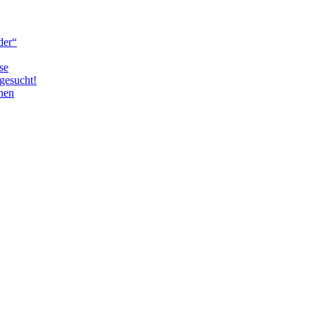
der“
se
gesucht!
nen