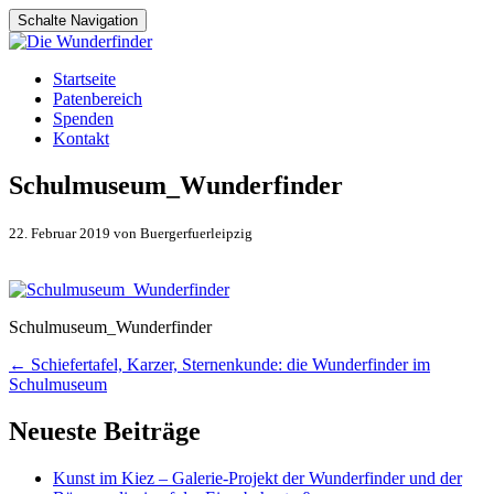
Schalte Navigation
Zum
Startseite
Inhalt
Patenbereich
springen
Spenden
Kontakt
Schulmuseum_Wunderfinder
22. Februar 2019 von Buergerfuerleipzig
Schulmuseum_Wunderfinder
Artikel-
←
Schiefertafel, Karzer, Sternenkunde: die Wunderfinder im
Schulmuseum
Navigation
Neueste Beiträge
Kunst im Kiez – Galerie-Projekt der Wunderfinder und der