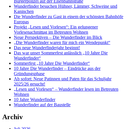
Bürgerpolizei auf der Eisenbahnstraße
Wunderfinder besuchen Hühner, Lämmer, Schweine und
Kaninchen
Die Wunderfinder zu Gast in einem der schönsten Bahnhöfe
Europas
Projekt „Lesen und Vorlesen“: Ein gelungener
Vorlesenachmittag im Betreuten Wohnen
Neue Perspektiven – Die Wunderfinder im Blick
„Die Wunderfinder waren für mich ein Wendepunkt“
Das neue Wunderfinderjahr beginnt!
Das war unser Sommerfest anlässlich „10 Jahre Die
Wunderfinder“
Sommerfest „10 Jahre Die Wunderfinder“
10 Jahre Die Wunderfinder – Eindrücke aus der
Gründungsphase
Ab sofort: Neue Patinnen und Paten für das Schuljahr
2025/26 gesucht!
„Lesen und Vorlesen“ – Wunderfinder lesen im Betreuten
Wohnen
10 Jahre Wunderfinder
Wunderfinder auf der Baustelle
Archiv
Juli 2026