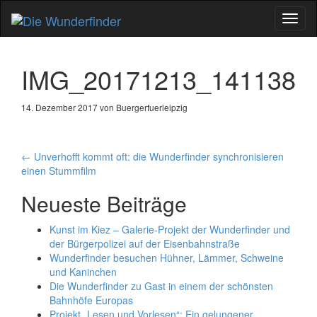
Schal
Navig
IMG_20171213_141138
14. Dezember 2017 von Buergerfuerleipzig
Artikel-
←
Unverhofft kommt oft: die Wunderfinder synchronisieren
einen Stummfilm
Navigation
Neueste Beiträge
Kunst im Kiez – Galerie-Projekt der Wunderfinder und
der Bürgerpolizei auf der Eisenbahnstraße
Wunderfinder besuchen Hühner, Lämmer, Schweine
und Kaninchen
Die Wunderfinder zu Gast in einem der schönsten
Bahnhöfe Europas
Projekt „Lesen und Vorlesen“: Ein gelungener