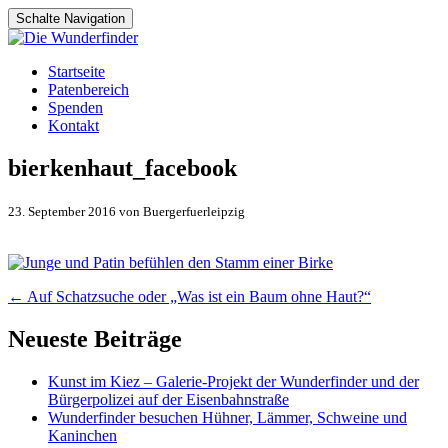
Schalte Navigation
Zum
Startseite
Inhalt
Patenbereich
springen
Spenden
Kontakt
bierkenhaut_facebook
23. September 2016 von Buergerfuerleipzig
Artikel-
←
Auf Schatzsuche oder „Was ist ein Baum ohne Haut?“
Navigation
Neueste Beiträge
Kunst im Kiez – Galerie-Projekt der Wunderfinder und der
Bürgerpolizei auf der Eisenbahnstraße
Wunderfinder besuchen Hühner, Lämmer, Schweine und
Kaninchen