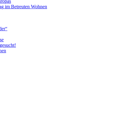
uropas
tag im Betreuten Wohnen
der“
se
gesucht!
nen