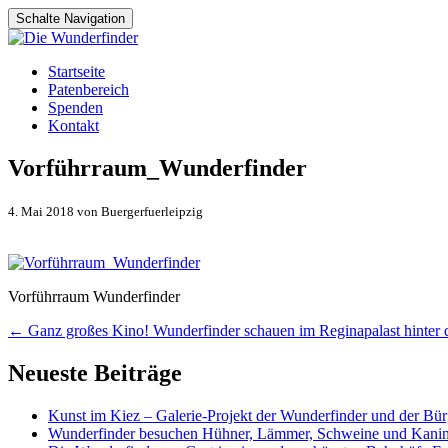
Schalte Navigation
Zum
Startseite
Inhalt
Patenbereich
springen
Spenden
Kontakt
Vorführraum_Wunderfinder
4. Mai 2018 von Buergerfuerleipzig
Vorführraum Wunderfinder
Artikel-
←
Ganz großes Kino! Wunderfinder schauen im Reginapalast hinter
Navigation
Neueste Beiträge
Kunst im Kiez – Galerie-Projekt der Wunderfinder und der Bürg
Wunderfinder besuchen Hühner, Lämmer, Schweine und Kani