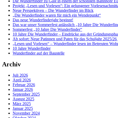
Die Wunderfinder zu Gast in einem der schönsten Bahnhöfe E
Projekt „Lesen und Vorlesen“: Ein gelungener Vorlesenachmit
Neue Perspektiven – Die Wunderfinder im Blick
„Die Wunderfinder waren für mich ein Wendepunkt“
Das neue Wunderfinderjahr beginnt!
Das war unser Sommerfest anlässlich „10 Jahre Die Wunderfin
Sommerfest „10 Jahre Die Wunderfinder“
10 Jahre Die Wunderfinder – Eindrücke aus der Gründungspha
Ab sofort: Neue Patinnen und Paten für das Schuljahr 2025/26 
„Lesen und Vorlesen“ – Wunderfinder lesen im Betreuten Woh
10 Jahre Wunderfinder
Wunderfinder auf der Baustelle
Archiv
Juli 2026
April 2026
Februar 2026
Januar 2026
September 2025
August 2025
März 2025
Januar 2025
November 2024
Oktober 2024