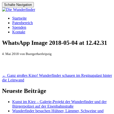
Schalte Navigation
Zum
Startseite
Inhalt
Patenbereich
springen
Spenden
Kontakt
WhatsApp Image 2018-05-04 at 12.42.31
4. Mai 2018 von Buergerfuerleipzig
Artikel-
←
Ganz großes Kino! Wunderfinder schauen im Reginapalast hinter
die Leinwand
Navigation
Neueste Beiträge
Kunst im Kiez – Galerie-Projekt der Wunderfinder und der
Bürgerpolizei auf der Eisenbahnstraße
Wunderfinder besuchen Hühner, Lämmer, Schweine und