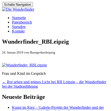
Schalte Navigation
Zum
Startseite
Inhalt
Patenbereich
springen
Spenden
Kontakt
Wunderfinder_RBLeipzig
24. Januar 2019 von Buergerfuerleipzig
Frau und Kind im Gespräch
Artikel-
←
Rot sehen und grünes Licht bei RB Leipzig – die Wunderfinder
bei der Stadionführung
Navigation
Neueste Beiträge
Kunst im Kiez – Galerie-Projekt der Wunderfinder und der