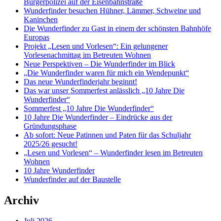
Bürgerpolizei auf der Eisenbahnstraße
Wunderfinder besuchen Hühner, Lämmer, Schweine und
Kaninchen
Die Wunderfinder zu Gast in einem der schönsten Bahnhöfe
Europas
Projekt „Lesen und Vorlesen“: Ein gelungener
Vorlesenachmittag im Betreuten Wohnen
Neue Perspektiven – Die Wunderfinder im Blick
„Die Wunderfinder waren für mich ein Wendepunkt“
Das neue Wunderfinderjahr beginnt!
Das war unser Sommerfest anlässlich „10 Jahre Die
Wunderfinder“
Sommerfest „10 Jahre Die Wunderfinder“
10 Jahre Die Wunderfinder – Eindrücke aus der
Gründungsphase
Ab sofort: Neue Patinnen und Paten für das Schuljahr
2025/26 gesucht!
„Lesen und Vorlesen“ – Wunderfinder lesen im Betreuten
Wohnen
10 Jahre Wunderfinder
Wunderfinder auf der Baustelle
Archiv
Juli 2026