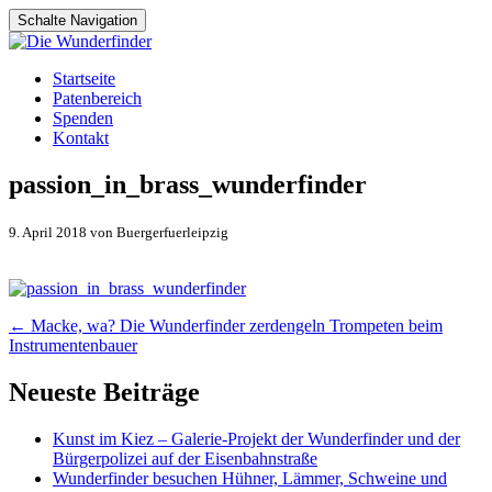
Schalte Navigation
Zum
Startseite
Inhalt
Patenbereich
springen
Spenden
Kontakt
passion_in_brass_wunderfinder
9. April 2018 von Buergerfuerleipzig
Artikel-
←
Macke, wa? Die Wunderfinder zerdengeln Trompeten beim
Instrumentenbauer
Navigation
Neueste Beiträge
Kunst im Kiez – Galerie-Projekt der Wunderfinder und der
Bürgerpolizei auf der Eisenbahnstraße
Wunderfinder besuchen Hühner, Lämmer, Schweine und