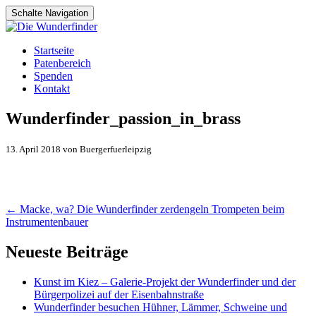
Schalte Navigation
Zum
Startseite
Inhalt
Patenbereich
springen
Spenden
Kontakt
Wunderfinder_passion_in_brass
13. April 2018 von Buergerfuerleipzig
Artikel-
←
Macke, wa? Die Wunderfinder zerdengeln Trompeten beim
Instrumentenbauer
Navigation
Neueste Beiträge
Kunst im Kiez – Galerie-Projekt der Wunderfinder und der
Bürgerpolizei auf der Eisenbahnstraße
Wunderfinder besuchen Hühner, Lämmer, Schweine und