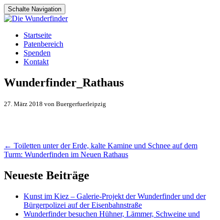
Schalte Navigation
Zum
Startseite
Inhalt
Patenbereich
springen
Spenden
Kontakt
Wunderfinder_Rathaus
27. März 2018 von Buergerfuerleipzig
Artikel-
←
Toiletten unter der Erde, kalte Kamine und Schnee auf dem
Turm: Wunderfinden im Neuen Rathaus
Navigation
Neueste Beiträge
Kunst im Kiez – Galerie-Projekt der Wunderfinder und der
Bürgerpolizei auf der Eisenbahnstraße
Wunderfinder besuchen Hühner, Lämmer, Schweine und