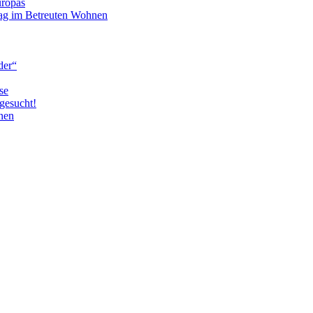
uropas
tag im Betreuten Wohnen
der“
se
gesucht!
nen