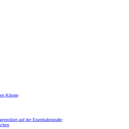
den Künste
erpolizei auf der Eisenbahnstraße
nchen