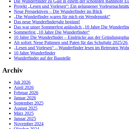
Die Wunderfinder zu Gast in einem der schönsten Bahnhöfe E
Projekt „Lesen und Vorlesen“: Ein gelungener Vorlesenachmit
Neue Perspektiven – Die Wunderfinder im Blick
„Die Wunderfinder waren für mich ein Wendepunkt“
Das neue Wunderfinderjahr beginnt!
Das war unser Sommerfest anlässlich „10 Jahre Die Wunderfin
Sommerfest „10 Jahre Die Wunderfinder“
10 Jahre Die Wunderfinder – Eindrücke aus der Gründungspha
Ab sofort: Neue Patinnen und Paten für das Schuljahr 2025/26 
„Lesen und Vorlesen“ – Wunderfinder lesen im Betreuten Woh
10 Jahre Wunderfinder
Wunderfinder auf der Baustelle
Archiv
Juli 2026
April 2026
Februar 2026
Januar 2026
September 2025
August 2025
März 2025
Januar 2025
November 2024
Oktober 2024