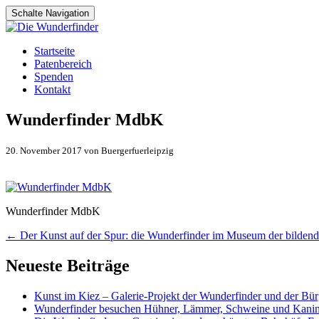
Schalte Navigation
Zum
Startseite
Inhalt
Patenbereich
springen
Spenden
Kontakt
Wunderfinder MdbK
20. November 2017 von Buergerfuerleipzig
Wunderfinder MdbK
Artikel-
←
Der Kunst auf der Spur: die Wunderfinder im Museum der bilden
Navigation
Neueste Beiträge
Kunst im Kiez – Galerie-Projekt der Wunderfinder und der Bürg
Wunderfinder besuchen Hühner, Lämmer, Schweine und Kani