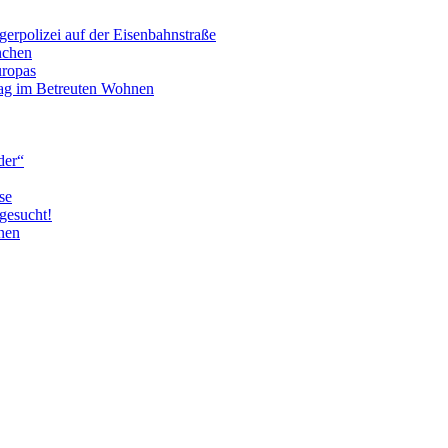
erpolizei auf der Eisenbahnstraße
nchen
uropas
tag im Betreuten Wohnen
der“
se
gesucht!
nen