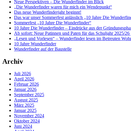
Neue Perspektiven – Die Wunderfinder im Blick
„Die Wunderfinder waren für mich ein Wendepunkt“
Das neue Wunderfinderjahr beginnt!
Das war unser Sommerfest anlässlich „10 Jahre Die Wunderfin
Sommerfest „10 Jahre Die Wunderfinder“
10 Jahre Die Wunderfinder – Eindrücke aus der Gründungspha
Ab sofort: Neue Patinnen und Paten für das Schuljahr 2025/26 
„Lesen und Vorlesen“ – Wunderfinder lesen im Betreuten Woh
10 Jahre Wunderfinder
Wunderfinder auf der Baustelle
Archiv
Juli 2026
April 2026
Februar 2026
Januar 2026
September 2025
August 2025
März 2025
Januar 2025
November 2024
Oktober 2024
Juni 2024