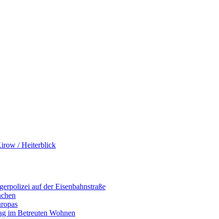
row / Heiterblick
erpolizei auf der Eisenbahnstraße
nchen
uropas
tag im Betreuten Wohnen