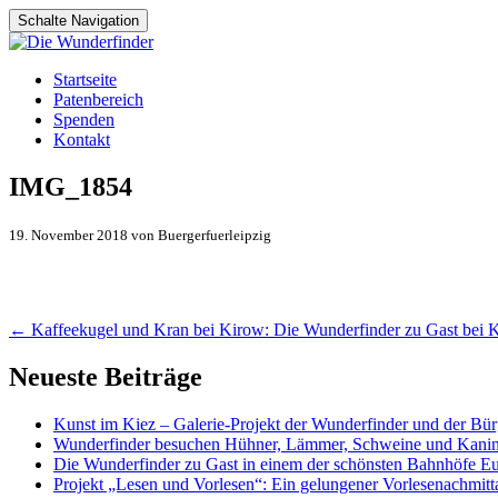
Schalte Navigation
Zum
Startseite
Inhalt
Patenbereich
springen
Spenden
Kontakt
IMG_1854
19. November 2018 von Buergerfuerleipzig
Artikel-
←
Kaffeekugel und Kran bei Kirow: Die Wunderfinder zu Gast bei Ki
Navigation
Neueste Beiträge
Kunst im Kiez – Galerie-Projekt der Wunderfinder und der Bürg
Wunderfinder besuchen Hühner, Lämmer, Schweine und Kani
Die Wunderfinder zu Gast in einem der schönsten Bahnhöfe E
Projekt „Lesen und Vorlesen“: Ein gelungener Vorlesenachmit