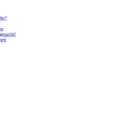
der“
se
gesucht!
nen