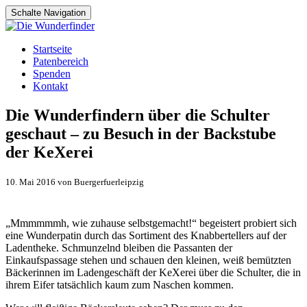
Schalte Navigation
Zum
Startseite
Inhalt
Patenbereich
springen
Spenden
Kontakt
Die Wunderfindern über die Schulter
geschaut – zu Besuch in der Backstube
der KeXerei
10. Mai 2016 von Buergerfuerleipzig
„Mmmmmmh, wie zuhause selbstgemacht!“ begeistert probiert sich
eine Wunderpatin durch das Sortiment des Knabbertellers auf der
Ladentheke. Schmunzelnd bleiben die Passanten der
Einkaufspassage stehen und schauen den kleinen, weiß bemützten
Bäckerinnen im Ladengeschäft der KeXerei über die Schulter, die in
ihrem Eifer tatsächlich kaum zum Naschen kommen.