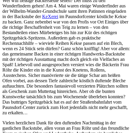
Wer will fleißige Bäckersleute sehen? Der muss zu den
Wunderfindern gehen! Am 4. Mai waren einige Wunderfinder aus
der Wilhelm-Wander-Grundschule samt ihren Patinnen eingeladen
in der Backstube der
KeXerei
im Paunsdorfcenter köstliche Kekse
zu backen. Ganz nebenbei war von den Profis vor Ort Einiges über
die richtige Beschaffenheit von Teig zu lernen – von den
Bestandteilen eines Mürbeteiges bis hin zur Kür des richtigen
Spritzgebäck-Spritzens. Außerdem gab es praktische
Rechennachhilfe – wieviele Reihen Kekse passen auf ein Blech,
wenn es 24 Stück sein dürfen? Ganz schön knifflig! Aber vor allem:
das gemeinsame Backen in einer richtigen Handwerks-Backstube
mit der richtigen Ausstattung macht doch gleich ein Vielfaches an
Spaß! Liebevoll und ausgesprochen versiert wies die Bäckerin Frau
Röhr die Kinder ein in die Kunst des Knetens, Rollens,
Ausstechens. Sicher manövrierte sie die tätige Schar am heißen
Ofen vorbei, aus dessen Tiefe zahlreiche köstlich duftende Bleche
auftauchten. Die besonders fantasievoll verzierten Plätzchen sollten
als Geschenk zum Muttertag hinreichen. Aber ob die bunten
Kunstwerke tatsächlich bis zum Wochenende überleben konnten?
Das buttriges Spritzgebäck hat es auf der Straßenbahnfahrt vom
Paunsdorf-Center zurück zum Hort jedenfalls nicht mehr geschafft,
zu erkalten…
Vielen herzlichen Dank für den duftenden Nachmittag in der
gastlichen Backstube, allen voran an Frau Röhr und das freundliche