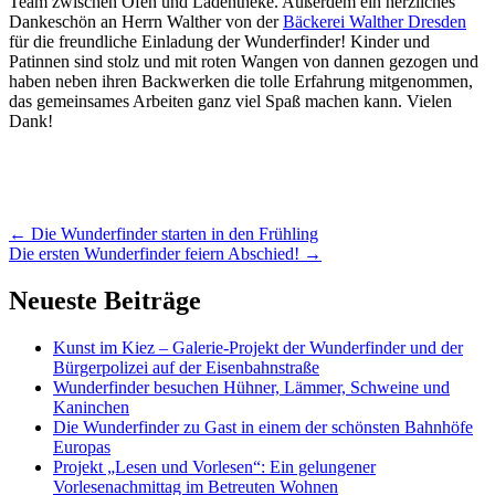
Team zwischen Ofen und Ladentheke. Außerdem ein herzliches
Dankeschön an Herrn Walther von der
Bäckerei Walther Dresden
für die freundliche Einladung der Wunderfinder! Kinder und
Patinnen sind stolz und mit roten Wangen von dannen gezogen und
haben neben ihren Backwerken die tolle Erfahrung mitgenommen,
das gemeinsames Arbeiten ganz viel Spaß machen kann. Vielen
Dank!
Artikel-
←
Die Wunderfinder starten in den Frühling
Die ersten Wunderfinder feiern Abschied!
→
Navigation
Neueste Beiträge
Kunst im Kiez – Galerie-Projekt der Wunderfinder und der
Bürgerpolizei auf der Eisenbahnstraße
Wunderfinder besuchen Hühner, Lämmer, Schweine und
Kaninchen
Die Wunderfinder zu Gast in einem der schönsten Bahnhöfe
Europas
Projekt „Lesen und Vorlesen“: Ein gelungener
Vorlesenachmittag im Betreuten Wohnen