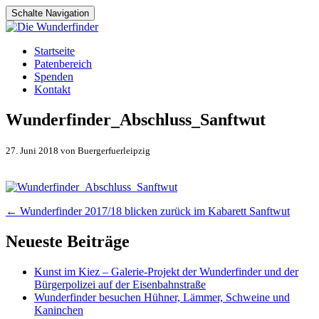
Schalte Navigation
Zum
Startseite
Inhalt
Patenbereich
springen
Spenden
Kontakt
Wunderfinder_Abschluss_Sanftwut
27. Juni 2018 von Buergerfuerleipzig
Artikel-
←
Wunderfinder 2017/18 blicken zurück im Kabarett Sanftwut
Navigation
Neueste Beiträge
Kunst im Kiez – Galerie-Projekt der Wunderfinder und der
Bürgerpolizei auf der Eisenbahnstraße
Wunderfinder besuchen Hühner, Lämmer, Schweine und
Kaninchen