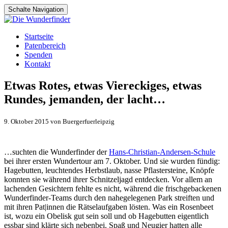
Schalte Navigation
Zum
Startseite
Inhalt
Patenbereich
springen
Spenden
Kontakt
Etwas Rotes, etwas Viereckiges, etwas
Rundes, jemanden, der lacht…
9. Oktober 2015 von Buergerfuerleipzig
…suchten die Wunderfinder der
Hans-Christian-Andersen-Schule
bei ihrer ersten Wundertour am 7. Oktober. Und sie wurden fündig:
Hagebutten, leuchtendes Herbstlaub, nasse Pflastersteine, Knöpfe
konnten sie während ihrer Schnitzeljagd entdecken. Vor allem an
lachenden Gesichtern fehlte es nicht, während die frischgebackenen
Wunderfinder-Teams durch den nahegelegenen Park streiften und
mit ihren Pat|innen die Rätselaufgaben lösten. Was ein Rosenbeet
ist, wozu ein Obelisk gut sein soll und ob Hagebutten eigentlich
essbar sind klärte sich nebenbei. Spaß und Neugier hatten alle