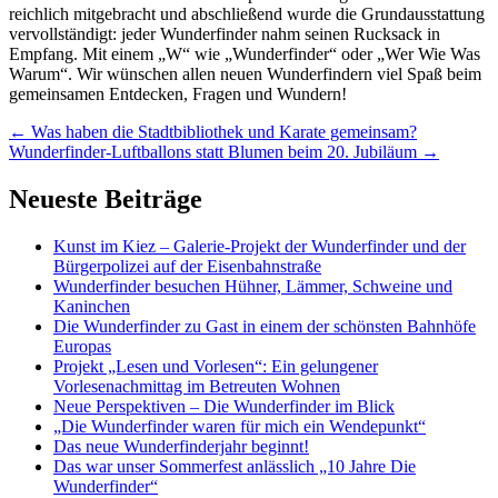
reichlich mitgebracht und abschließend wurde die Grundausstattung
vervollständigt: jeder Wunderfinder nahm seinen Rucksack in
Empfang. Mit einem „W“ wie „Wunderfinder“ oder „Wer Wie Was
Warum“. Wir wünschen allen neuen Wunderfindern viel Spaß beim
gemeinsamen Entdecken, Fragen und Wundern!
Artikel-
←
Was haben die Stadtbibliothek und Karate gemeinsam?
Wunderfinder-Luftballons statt Blumen beim 20. Jubiläum
→
Navigation
Neueste Beiträge
Kunst im Kiez – Galerie-Projekt der Wunderfinder und der
Bürgerpolizei auf der Eisenbahnstraße
Wunderfinder besuchen Hühner, Lämmer, Schweine und
Kaninchen
Die Wunderfinder zu Gast in einem der schönsten Bahnhöfe
Europas
Projekt „Lesen und Vorlesen“: Ein gelungener
Vorlesenachmittag im Betreuten Wohnen
Neue Perspektiven – Die Wunderfinder im Blick
„Die Wunderfinder waren für mich ein Wendepunkt“
Das neue Wunderfinderjahr beginnt!
Das war unser Sommerfest anlässlich „10 Jahre Die
Wunderfinder“