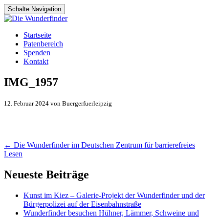
Schalte Navigation
Zum
Startseite
Inhalt
Patenbereich
springen
Spenden
Kontakt
IMG_1957
12. Februar 2024 von Buergerfuerleipzig
Artikel-
←
Die Wunderfinder im Deutschen Zentrum für barrierefreies
Lesen
Navigation
Neueste Beiträge
Kunst im Kiez – Galerie-Projekt der Wunderfinder und der
Bürgerpolizei auf der Eisenbahnstraße
Wunderfinder besuchen Hühner, Lämmer, Schweine und