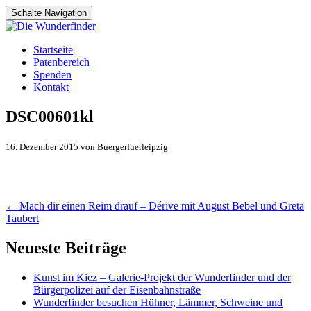
Schalte Navigation
Zum
Startseite
Inhalt
Patenbereich
springen
Spenden
Kontakt
DSC00601kl
16. Dezember 2015 von Buergerfuerleipzig
Artikel-
←
Mach dir einen Reim drauf – Dérive mit August Bebel und Greta
Taubert
Navigation
Neueste Beiträge
Kunst im Kiez – Galerie-Projekt der Wunderfinder und der
Bürgerpolizei auf der Eisenbahnstraße
Wunderfinder besuchen Hühner, Lämmer, Schweine und