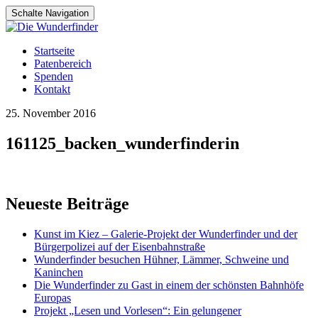
Schalte Navigation
Zum
Startseite
Inhalt
Patenbereich
springen
Spenden
Kontakt
25. November 2016
161125_backen_wunderfinderin
Neueste Beiträge
Kunst im Kiez – Galerie-Projekt der Wunderfinder und der
Bürgerpolizei auf der Eisenbahnstraße
Wunderfinder besuchen Hühner, Lämmer, Schweine und
Kaninchen
Die Wunderfinder zu Gast in einem der schönsten Bahnhöfe
Europas
Projekt „Lesen und Vorlesen“: Ein gelungener