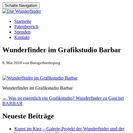
Schalte Navigation
Zum
Startseite
Inhalt
Patenbereich
springen
Spenden
Kontakt
Wunderfinder im Grafikstudio Barbar
8. Mai 2018 von Buergerfuerleipzig
Wunderfinder im Grafikstudio Barbar
Artikel-
←
Was ist eigentlich ein Grafikstudio? Wunderfinder zu Gast bei
BARBAR
Navigation
Neueste Beiträge
Kunst im Kiez – Galerie-Projekt der Wunderfinder und der