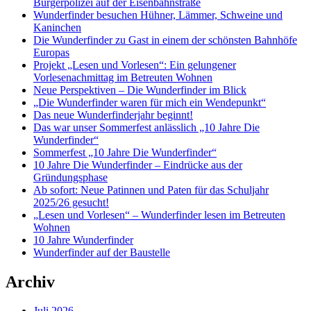
Bürgerpolizei auf der Eisenbahnstraße
Wunderfinder besuchen Hühner, Lämmer, Schweine und
Kaninchen
Die Wunderfinder zu Gast in einem der schönsten Bahnhöfe
Europas
Projekt „Lesen und Vorlesen“: Ein gelungener
Vorlesenachmittag im Betreuten Wohnen
Neue Perspektiven – Die Wunderfinder im Blick
„Die Wunderfinder waren für mich ein Wendepunkt“
Das neue Wunderfinderjahr beginnt!
Das war unser Sommerfest anlässlich „10 Jahre Die
Wunderfinder“
Sommerfest „10 Jahre Die Wunderfinder“
10 Jahre Die Wunderfinder – Eindrücke aus der
Gründungsphase
Ab sofort: Neue Patinnen und Paten für das Schuljahr
2025/26 gesucht!
„Lesen und Vorlesen“ – Wunderfinder lesen im Betreuten
Wohnen
10 Jahre Wunderfinder
Wunderfinder auf der Baustelle
Archiv
Juli 2026