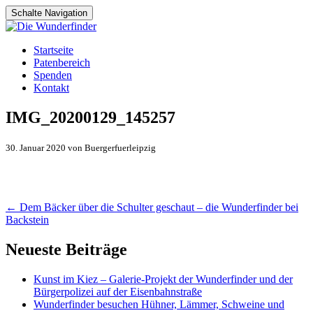
Schalte Navigation
Zum
Startseite
Inhalt
Patenbereich
springen
Spenden
Kontakt
IMG_20200129_145257
30. Januar 2020 von Buergerfuerleipzig
Artikel-
←
Dem Bäcker über die Schulter geschaut – die Wunderfinder bei
Backstein
Navigation
Neueste Beiträge
Kunst im Kiez – Galerie-Projekt der Wunderfinder und der
Bürgerpolizei auf der Eisenbahnstraße
Wunderfinder besuchen Hühner, Lämmer, Schweine und