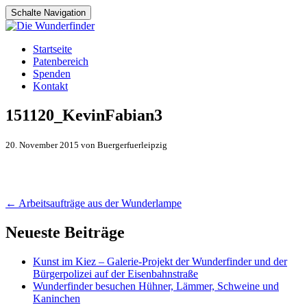
Schalte Navigation
Zum
Startseite
Inhalt
Patenbereich
springen
Spenden
Kontakt
151120_KevinFabian3
20. November 2015 von Buergerfuerleipzig
Artikel-
←
Arbeitsaufträge aus der Wunderlampe
Navigation
Neueste Beiträge
Kunst im Kiez – Galerie-Projekt der Wunderfinder und der
Bürgerpolizei auf der Eisenbahnstraße
Wunderfinder besuchen Hühner, Lämmer, Schweine und
Kaninchen