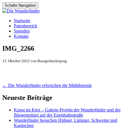
Schalte Navigation
Zum
Startseite
Inhalt
Patenbereich
springen
Spenden
Kontakt
IMG_2266
13. Oktober 2022 von Buergerfuerleipzig
Artikel-
←
Die Wunderfinder erforschen die Mülldeponie
Navigation
Neueste Beiträge
Kunst im Kiez – Galerie-Projekt der Wunderfinder und der
Bürgerpolizei auf der Eisenbahnstraße
Wunderfinder besuchen Hühner, Lämmer, Schweine und
Kaninchen