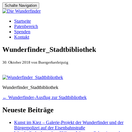
Schalte Navigation
Zum
Startseite
Inhalt
Patenbereich
springen
Spenden
Kontakt
Wunderfinder_Stadtbibliothek
30. Oktober 2018 von Buergerfuerleipzig
Wunderfinder_Stadtbibliothek
Artikel-
←
Wunderfinder-Ausflug zur Stadtbibliothek
Navigation
Neueste Beiträge
Kunst im Kiez – Galerie-Projekt der Wunderfinder und der
Bürgerpolizei auf der Eisenbahnstraße