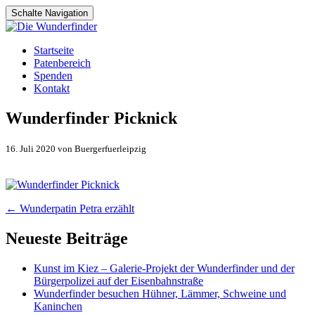
Schalte Navigation
Zum
Startseite
Inhalt
Patenbereich
springen
Spenden
Kontakt
Wunderfinder Picknick
16. Juli 2020 von Buergerfuerleipzig
Artikel-
←
Wunderpatin Petra erzählt
Navigation
Neueste Beiträge
Kunst im Kiez – Galerie-Projekt der Wunderfinder und der
Bürgerpolizei auf der Eisenbahnstraße
Wunderfinder besuchen Hühner, Lämmer, Schweine und
Kaninchen