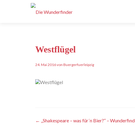
Westflügel
24. Mai 2016 von Buergerfuerleipzig
Artikel-
←
„Shakespeare – was für´n Bier?“ – Wunderfind
Navigation