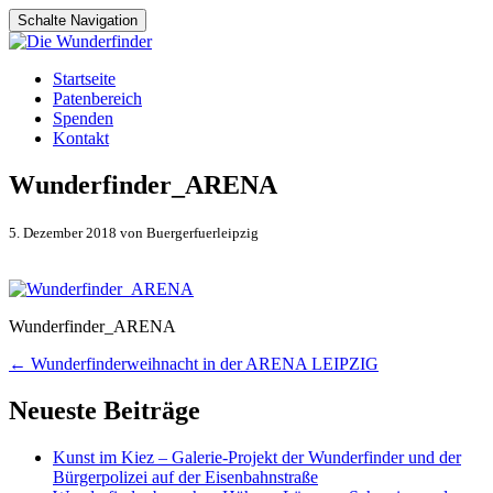
Schalte Navigation
Zum
Startseite
Inhalt
Patenbereich
springen
Spenden
Kontakt
Wunderfinder_ARENA
5. Dezember 2018 von Buergerfuerleipzig
Wunderfinder_ARENA
Artikel-
←
Wunderfinderweihnacht in der ARENA LEIPZIG
Navigation
Neueste Beiträge
Kunst im Kiez – Galerie-Projekt der Wunderfinder und der
Bürgerpolizei auf der Eisenbahnstraße