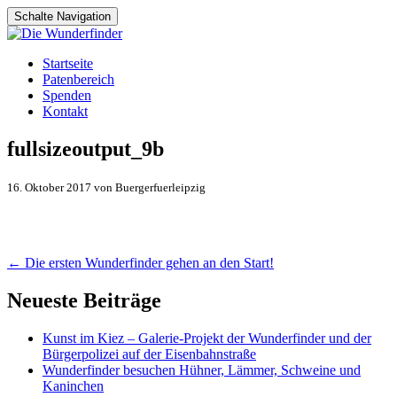
Schalte Navigation
Zum
Startseite
Inhalt
Patenbereich
springen
Spenden
Kontakt
fullsizeoutput_9b
16. Oktober 2017 von Buergerfuerleipzig
Artikel-
←
Die ersten Wunderfinder gehen an den Start!
Navigation
Neueste Beiträge
Kunst im Kiez – Galerie-Projekt der Wunderfinder und der
Bürgerpolizei auf der Eisenbahnstraße
Wunderfinder besuchen Hühner, Lämmer, Schweine und
Kaninchen