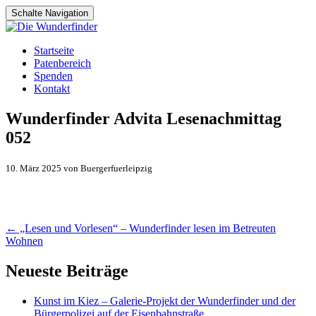
Schalte Navigation
Zum
Startseite
Inhalt
Patenbereich
springen
Spenden
Kontakt
Wunderfinder Advita Lesenachmittag
052
10. März 2025 von Buergerfuerleipzig
Artikel-
←
„Lesen und Vorlesen“ – Wunderfinder lesen im Betreuten
Wohnen
Navigation
Neueste Beiträge
Kunst im Kiez – Galerie-Projekt der Wunderfinder und der
Bürgerpolizei auf der Eisenbahnstraße