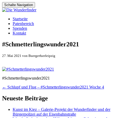
Schalte Navigation
Zum
Startseite
Inhalt
Patenbereich
springen
Spenden
Kontakt
#Schmetterlingswunder2021
27. Mai 2021 von Buergerfuerleipzig
#Schmetterlingswunder2021
Artikel-
←
Schlupf und Flug – #Schmetterlingswunder2021 Woche 4
Navigation
Neueste Beiträge
Kunst im Kiez – Galerie-Projekt der Wunderfinder und der
Bürgerpolizei auf der Eisenbahnstraße