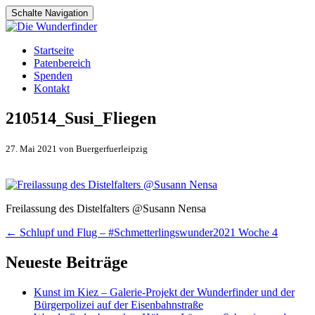
Schalte Navigation
Zum
Startseite
Inhalt
Patenbereich
springen
Spenden
Kontakt
210514_Susi_Fliegen
27. Mai 2021 von Buergerfuerleipzig
Freilassung des Distelfalters @Susann Nensa
Artikel-
←
Schlupf und Flug – #Schmetterlingswunder2021 Woche 4
Navigation
Neueste Beiträge
Kunst im Kiez – Galerie-Projekt der Wunderfinder und der
Bürgerpolizei auf der Eisenbahnstraße