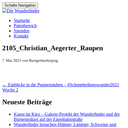
Schalte Navigation
Zum
Startseite
Inhalt
Patenbereich
springen
Spenden
Kontakt
2105_Christian_Aegerter_Raupen
7. Mai 2021 von Buergerfuerleipzig
Artikel-
←
Einblicke in die Puppenstuben – #Schmetterlingswunder2021
Woche 2
Navigation
Neueste Beiträge
Kunst im Kiez – Galerie-Projekt der Wunderfinder und der
Bürgerpolizei auf der Eisenbahnstraße
Wunderfinder besuchen Hühner, Lämmer, Schweine und