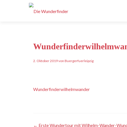
Wunderfinderwilhelmwa
2. Oktober 2019 von Buergerfuerleipzig
Wunderfinderwilhelmwander
Artikel-
←
Erste Wundertour mit Wilhelm-Wander-Wund