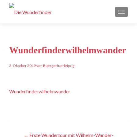
Schalt
Wunderfinderwilhelmwander
2. Oktober 2019 von Buergerfuerleipzig
Wunderfinderwilhelmwander
Artikel-
←
Erste Wundertour mit Wilhelm-Wander-