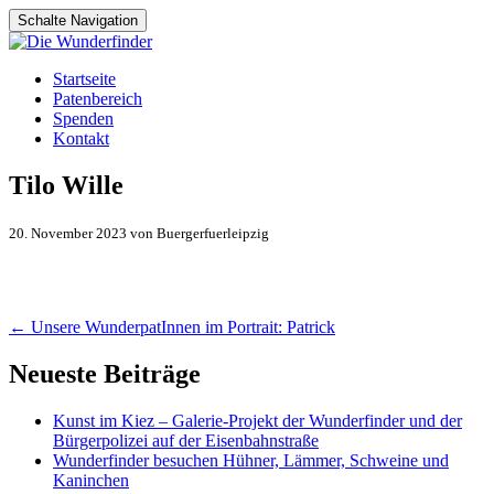
Schalte Navigation
Zum
Startseite
Inhalt
Patenbereich
springen
Spenden
Kontakt
Tilo Wille
20. November 2023 von Buergerfuerleipzig
Artikel-
←
Unsere WunderpatInnen im Portrait: Patrick
Navigation
Neueste Beiträge
Kunst im Kiez – Galerie-Projekt der Wunderfinder und der
Bürgerpolizei auf der Eisenbahnstraße
Wunderfinder besuchen Hühner, Lämmer, Schweine und
Kaninchen