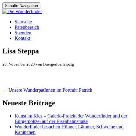
Schalte Navigation
Zum
Startseite
Inhalt
Patenbereich
springen
Spenden
Kontakt
Lisa Steppa
20. November 2023 von Buergerfuerleipzig
Artikel-
←
Unsere WunderpatInnen im Portrait: Patrick
Navigation
Neueste Beiträge
Kunst im Kiez – Galerie-Projekt der Wunderfinder und der
Bürgerpolizei auf der Eisenbahnstraße
Wunderfinder besuchen Hühner, Lämmer, Schweine und
Kaninchen