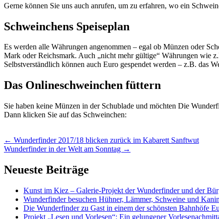
Gerne können Sie uns auch anrufen, um zu erfahren, wo ein Schweinc
Schweinchens Speiseplan
Es werden alle Währungen angenommen – egal ob Münzen oder Sc
Mark oder Reichsmark. Auch „nicht mehr gültige“ Währungen wie z.
Selbstverständlich können auch Euro gespendet werden – z.B. das W
Das Onlineschweinchen füttern
Sie haben keine Münzen in der Schublade und möchten Die Wunderfi
Dann klicken Sie auf das Schweinchen:
Artikel-
←
Wunderfinder 2017/18 blicken zurück im Kabarett Sanftwut
Wunderfinder in der Welt am Sonntag
→
Navigation
Neueste Beiträge
Kunst im Kiez – Galerie-Projekt der Wunderfinder und der Bürg
Wunderfinder besuchen Hühner, Lämmer, Schweine und Kani
Die Wunderfinder zu Gast in einem der schönsten Bahnhöfe E
Projekt „Lesen und Vorlesen“: Ein gelungener Vorlesenachmit