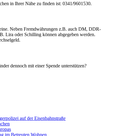
hen in Ihrer Nähe zu finden ist: 0341/9601530.
heine. Neben Fremdwährungen z.B. auch DM, DDR-
B. Lira oder Schilling können abgegeben werden.
echselgeld.
nder dennoch mit einer Spende unterstützen?
erpolizei auf der Eisenbahnstraße
nchen
uropas
tag im Betreuten Wohnen