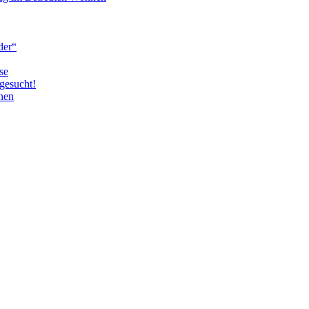
der“
se
gesucht!
nen