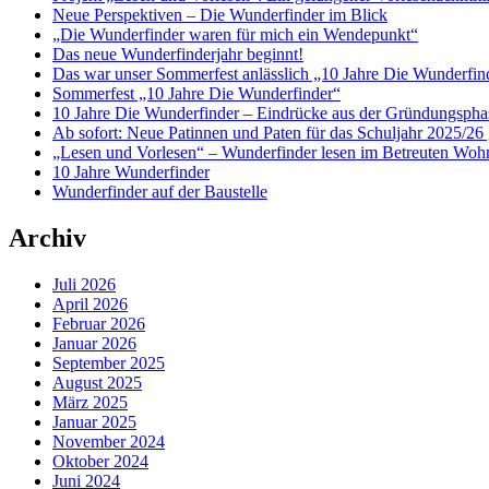
Neue Perspektiven – Die Wunderfinder im Blick
„Die Wunderfinder waren für mich ein Wendepunkt“
Das neue Wunderfinderjahr beginnt!
Das war unser Sommerfest anlässlich „10 Jahre Die Wunderfin
Sommerfest „10 Jahre Die Wunderfinder“
10 Jahre Die Wunderfinder – Eindrücke aus der Gründungspha
Ab sofort: Neue Patinnen und Paten für das Schuljahr 2025/26 
„Lesen und Vorlesen“ – Wunderfinder lesen im Betreuten Woh
10 Jahre Wunderfinder
Wunderfinder auf der Baustelle
Archiv
Juli 2026
April 2026
Februar 2026
Januar 2026
September 2025
August 2025
März 2025
Januar 2025
November 2024
Oktober 2024
Juni 2024