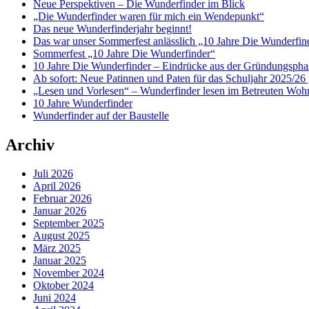
Neue Perspektiven – Die Wunderfinder im Blick
„Die Wunderfinder waren für mich ein Wendepunkt“
Das neue Wunderfinderjahr beginnt!
Das war unser Sommerfest anlässlich „10 Jahre Die Wunderfin
Sommerfest „10 Jahre Die Wunderfinder“
10 Jahre Die Wunderfinder – Eindrücke aus der Gründungspha
Ab sofort: Neue Patinnen und Paten für das Schuljahr 2025/26 
„Lesen und Vorlesen“ – Wunderfinder lesen im Betreuten Woh
10 Jahre Wunderfinder
Wunderfinder auf der Baustelle
Archiv
Juli 2026
April 2026
Februar 2026
Januar 2026
September 2025
August 2025
März 2025
Januar 2025
November 2024
Oktober 2024
Juni 2024