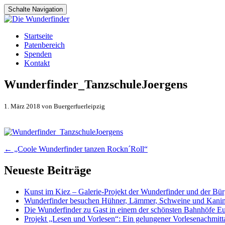
Schalte Navigation
Zum
Startseite
Inhalt
Patenbereich
springen
Spenden
Kontakt
Wunderfinder_TanzschuleJoergens
1. März 2018 von Buergerfuerleipzig
Artikel-
←
„Coole Wunderfinder tanzen Rockn´Roll“
Navigation
Neueste Beiträge
Kunst im Kiez – Galerie-Projekt der Wunderfinder und der Bürg
Wunderfinder besuchen Hühner, Lämmer, Schweine und Kani
Die Wunderfinder zu Gast in einem der schönsten Bahnhöfe E
Projekt „Lesen und Vorlesen“: Ein gelungener Vorlesenachmit