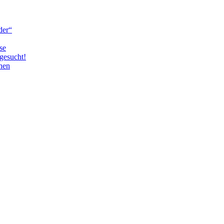
der“
se
gesucht!
nen