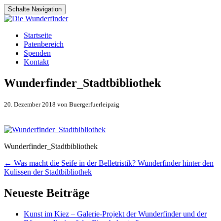
Schalte Navigation
Zum
Startseite
Inhalt
Patenbereich
springen
Spenden
Kontakt
Wunderfinder_Stadtbibliothek
20. Dezember 2018 von Buergerfuerleipzig
Wunderfinder_Stadtbibliothek
Artikel-
←
Was macht die Seife in der Belletristik? Wunderfinder hinter den
Kulissen der Stadtbibliothek
Navigation
Neueste Beiträge
Kunst im Kiez – Galerie-Projekt der Wunderfinder und der