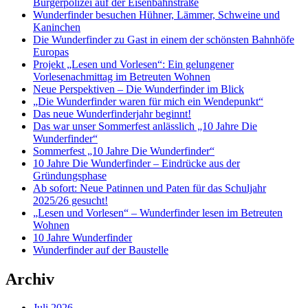
Bürgerpolizei auf der Eisenbahnstraße
Wunderfinder besuchen Hühner, Lämmer, Schweine und
Kaninchen
Die Wunderfinder zu Gast in einem der schönsten Bahnhöfe
Europas
Projekt „Lesen und Vorlesen“: Ein gelungener
Vorlesenachmittag im Betreuten Wohnen
Neue Perspektiven – Die Wunderfinder im Blick
„Die Wunderfinder waren für mich ein Wendepunkt“
Das neue Wunderfinderjahr beginnt!
Das war unser Sommerfest anlässlich „10 Jahre Die
Wunderfinder“
Sommerfest „10 Jahre Die Wunderfinder“
10 Jahre Die Wunderfinder – Eindrücke aus der
Gründungsphase
Ab sofort: Neue Patinnen und Paten für das Schuljahr
2025/26 gesucht!
„Lesen und Vorlesen“ – Wunderfinder lesen im Betreuten
Wohnen
10 Jahre Wunderfinder
Wunderfinder auf der Baustelle
Archiv
Juli 2026