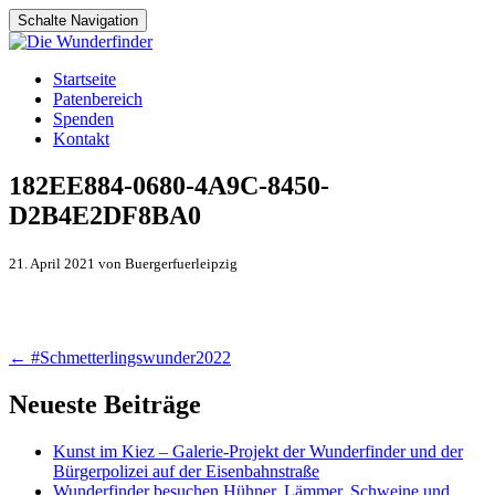
Schalte Navigation
Zum
Startseite
Inhalt
Patenbereich
springen
Spenden
Kontakt
182EE884-0680-4A9C-8450-
D2B4E2DF8BA0
21. April 2021 von Buergerfuerleipzig
Artikel-
←
#Schmetterlingswunder2022
Navigation
Neueste Beiträge
Kunst im Kiez – Galerie-Projekt der Wunderfinder und der
Bürgerpolizei auf der Eisenbahnstraße
Wunderfinder besuchen Hühner, Lämmer, Schweine und